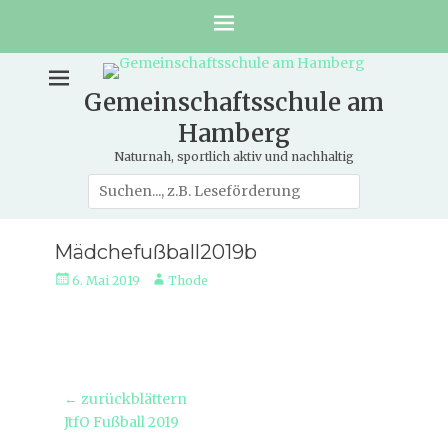
Gemeinschaftsschule am
Hamberg
Naturnah, sportlich aktiv und nachhaltig
Suche
nach:
Mädchefußball2019b
Veröffentlicht
Autor
6. Mai 2019
Thode
am
Beitragsnavigation
← zurückblättern
Vorheriger
JtfO Fußball 2019
Beitrag: