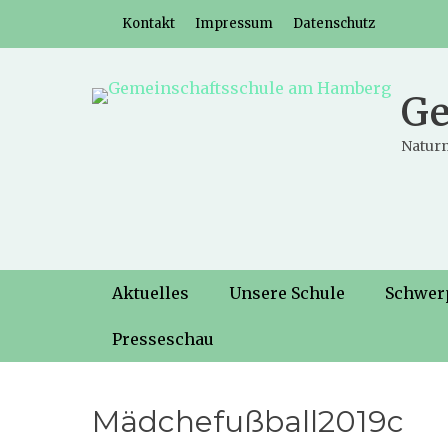
Weiter
Header-Menü
Kontakt
Impressum
Datenschutz
zum
Inhalt
Ge
Naturn
Hauptmenü
Weiter
Aktuelles
Unsere Schule
Schwer
zum
Inhalt
Presseschau
Mädchefußball2019c