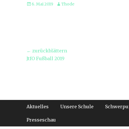
Veröffentlicht
Autor
6. Mai 2019
Thode
am
Beitragsnavigation
← zurückblättern
Vorheriger
JtfO Fußball 2019
Beitrag:
Footer-Menü
Weiter
Aktuelles
Unsere Schule
Schwerpu
zum
Inhalt
Presseschau