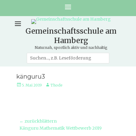
Gemeinschaftsschule am
Hamberg
Naturnah, sportlich aktiv und nachhaltig
Suche
nach:
känguru3
Veröffentlicht
Autor
5. Mai 2019
Thode
am
Beitragsnavigation
← zurückblättern
Vorheriger
Känguru Mathematik Wettbewerb 2019
Beitrag: