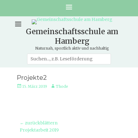
Gemeinschaftsschule am
Hamberg
Naturnah, sportlich aktiv und nachhaltig
Suche
nach:
Projekte2
Veröffentlicht
Autor
15. März 2019
Thode
am
Beitragsnavigation
← zurückblättern
Vorheriger
Projektarbeit 2019
Beitrag: