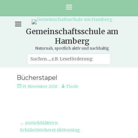
Gemeinschaftsschule am
Hamberg
Naturnah, sportlich aktiv und nachhaltig
Suche
nach:
Bücherstapel
Veröffentlicht
Autor
19. November 2018
Thode
am
Beitragsnavigation
← zurückblättern
Vorheriger
Schülerbücherei Aktionstag
Beitrag: