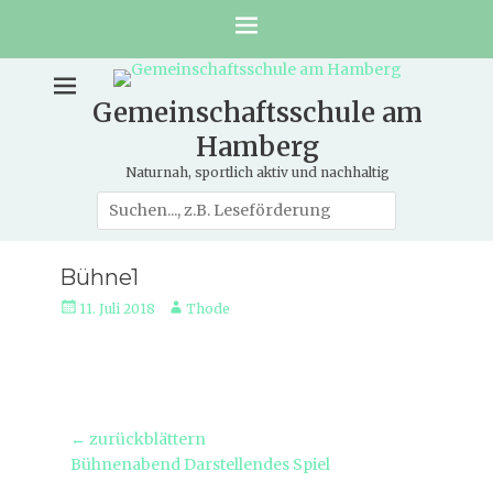
Gemeinschaftsschule am
Hamberg
Naturnah, sportlich aktiv und nachhaltig
Suche
nach:
Bühne1
Veröffentlicht
Autor
11. Juli 2018
Thode
am
Beitragsnavigation
← zurückblättern
Vorheriger
Bühnenabend Darstellendes Spiel
Beitrag: