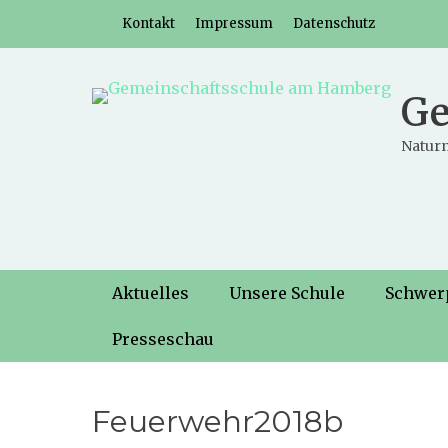
Weiter
Header-Menü
Kontakt
Impressum
Datenschutz
zum
Inhalt
Ge
Naturn
Hauptmenü
Weiter
Aktuelles
Unsere Schule
Schwer
zum
Inhalt
Presseschau
Feuerwehr2018b