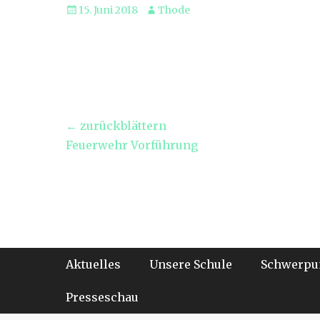
Veröffentlicht
Autor
15. Juni 2018
Thode
am
Beitragsnavigation
← zurückblättern
Vorheriger
Feuerwehr Vorführung
Beitrag:
Footer-Menü
Weiter
Aktuelles
Unsere Schule
Schwerpu
zum
Inhalt
Presseschau