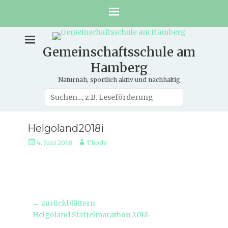
Gemeinschaftsschule am
Hamberg
Naturnah, sportlich aktiv und nachhaltig
Suche
nach:
Helgoland2018i
Veröffentlicht
Autor
4. Juni 2018
Thode
am
Beitragsnavigation
← zurückblättern
Vorheriger
Helgoland Staffelmarathon 2018
Beitrag: