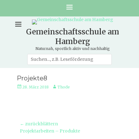
Gemeinschaftsschule am
Hamberg
Naturnah, sportlich aktiv und nachhaltig
Suche
nach:
Projekte8
Veröffentlicht
Autor
28. März 2018
Thode
am
Beitragsnavigation
← zurückblättern
Vorheriger
Projektarbeiten – Produkte
Beitrag: