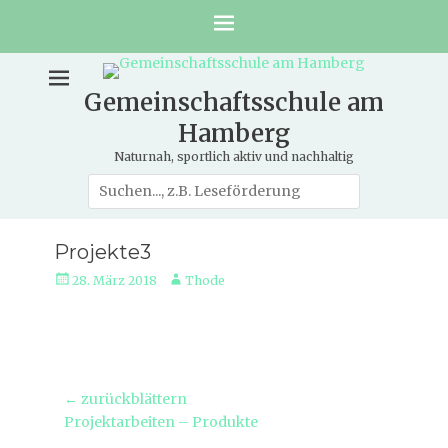
Gemeinschaftsschule am
Hamberg
Naturnah, sportlich aktiv und nachhaltig
Suche
nach:
Projekte3
Veröffentlicht
Autor
28. März 2018
Thode
am
Beitragsnavigation
← zurückblättern
Vorheriger
Projektarbeiten – Produkte
Beitrag: