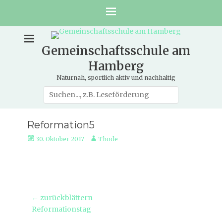
Gemeinschaftsschule am
Hamberg
Naturnah, sportlich aktiv und nachhaltig
Suche
nach:
Reformation5
Veröffentlicht
Autor
30. Oktober 2017
Thode
am
Beitragsnavigation
← zurückblättern
Vorheriger
Reformationstag
Beitrag: