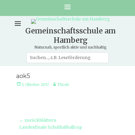
Gemeinschaftsschule am
Hamberg
Naturnah, sportlich aktiv und nachhaltig
Suche
nach:
aok5
Veröffentlicht
Autor
5. Oktober 2017
Thode
am
Beitragsnavigation
← zurückblättern
Vorheriger
Landesfinale Schulfußballcup
Beitrag: