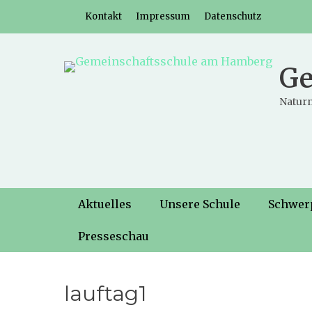
Weiter
Header-Menü
Kontakt
Impressum
Datenschutz
zum
Inhalt
Ge
Naturn
Hauptmenü
Weiter
Aktuelles
Unsere Schule
Schwer
zum
Inhalt
Presseschau
lauftag1