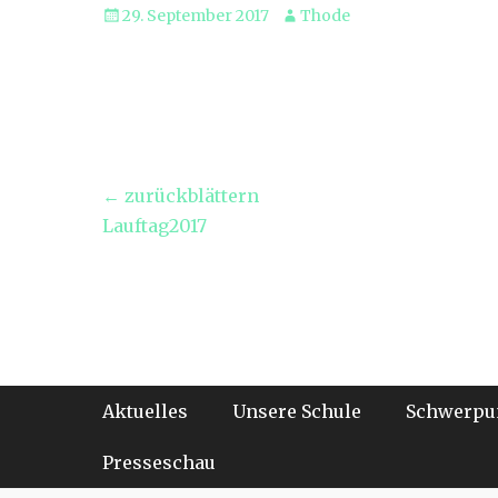
Veröffentlicht
Autor
29. September 2017
Thode
am
Beitragsnavigation
← zurückblättern
Vorheriger
Lauftag2017
Beitrag:
Footer-Menü
Weiter
Aktuelles
Unsere Schule
Schwerpu
zum
Inhalt
Presseschau