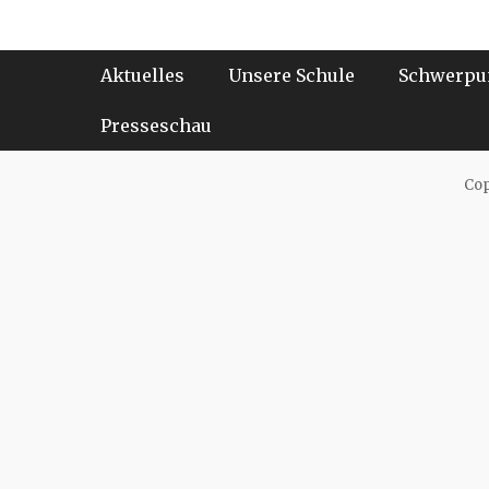
Beitrag:
Footer-Menü
Weiter
Aktuelles
Unsere Schule
Schwerpu
zum
Inhalt
Presseschau
Cop