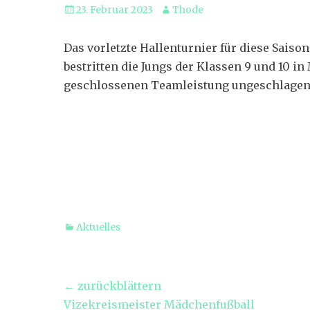
Veröffentlicht
Autor
23. Februar 2023
Thode
am
Das vorletzte Hallenturnier für diese Sais
bestritten die Jungs der Klassen 9 und 10 i
geschlossenen Teamleistung ungeschlagen de
Kategorien
Aktuelles
Beitragsnavigation
← zurückblättern
Vorheriger
Vizekreismeister Mädchenfußball