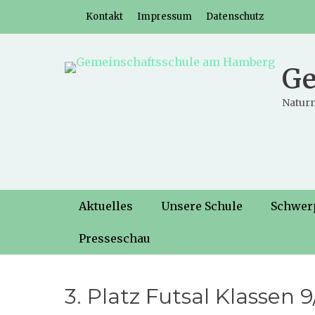
Weiter
Header-Menü
Kontakt
Impressum
Datenschutz
zum
Inhalt
Ge
Naturn
Hauptmenü
Weiter
Aktuelles
Unsere Schule
Schwer
zum
Inhalt
Presseschau
3. Platz Futsal Klassen 9