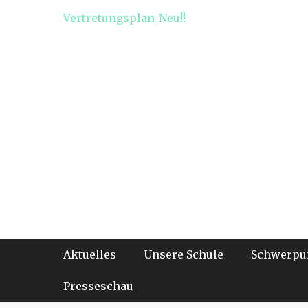
Vertretungsplan_Neu!!
Footer-Menü
Weiter
Aktuelles
Unsere Schule
Schwerpu
zum
Inhalt
Presseschau