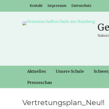
Weiter
Header-Menü
Kontakt
Impressum
Datenschutz
zum
Inhalt
Ge
Naturn
Hauptmenü
Weiter
Aktuelles
Unsere Schule
Schwer
zum
Inhalt
Presseschau
Vertretungsplan_Neu!!