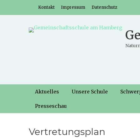
Weiter
Header-Menü
Kontakt
Impressum
Datenschutz
zum
Inhalt
Ge
Naturn
Hauptmenü
Weiter
Aktuelles
Unsere Schule
Schwer
zum
Inhalt
Presseschau
Vertretungsplan