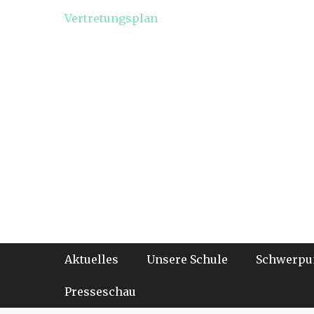
Vertretungsplan
Footer-Menü
Weiter
Aktuelles
Unsere Schule
Schwerpu
zum
Inhalt
Presseschau