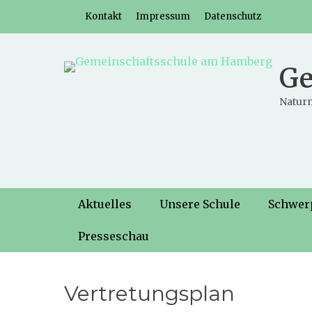
Weiter
Header-Menü
Kontakt
Impressum
Datenschutz
zum
Inhalt
Ge
Naturn
Hauptmenü
Weiter
Aktuelles
Unsere Schule
Schwer
zum
Inhalt
Presseschau
Vertretungsplan