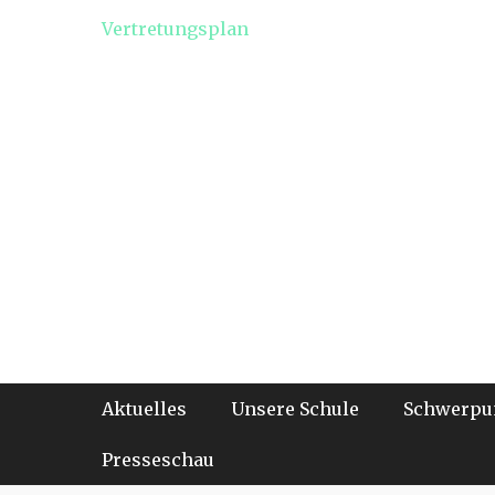
Vertretungsplan
Footer-Menü
Weiter
Aktuelles
Unsere Schule
Schwerpu
zum
Inhalt
Presseschau