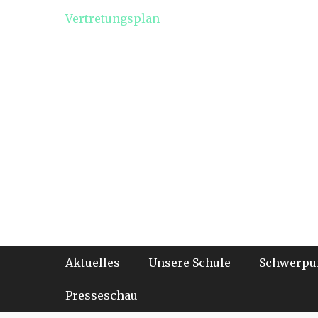
Vertretungsplan
Footer-Menü
Weiter
Aktuelles
Unsere Schule
Schwerpu
zum
Inhalt
Presseschau