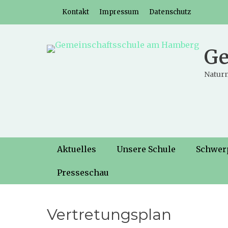
Weiter
Header-Menü
Kontakt
Impressum
Datenschutz
zum
Inhalt
Ge
Naturn
Hauptmenü
Weiter
Aktuelles
Unsere Schule
Schwer
zum
Inhalt
Presseschau
Vertretungsplan