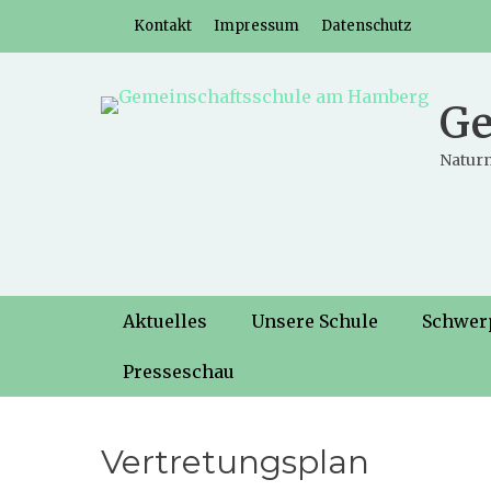
Weiter
Header-Menü
Kontakt
Impressum
Datenschutz
zum
Inhalt
Ge
Naturn
Hauptmenü
Weiter
Aktuelles
Unsere Schule
Schwer
zum
Inhalt
Presseschau
Vertretungsplan