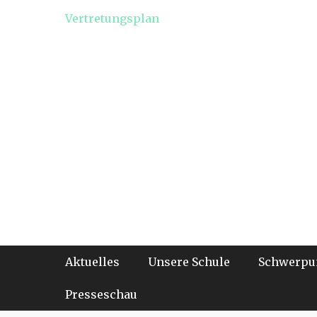
Vertretungsplan
Footer-Menü
Weiter
Aktuelles
Unsere Schule
Schwerpu
zum
Inhalt
Presseschau