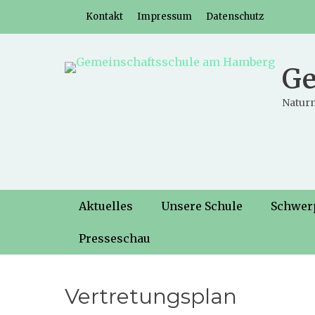
Weiter
Header-Menü
Kontakt
Impressum
Datenschutz
zum
Inhalt
Ge
Naturn
Hauptmenü
Weiter
Aktuelles
Unsere Schule
Schwer
zum
Inhalt
Presseschau
Vertretungsplan