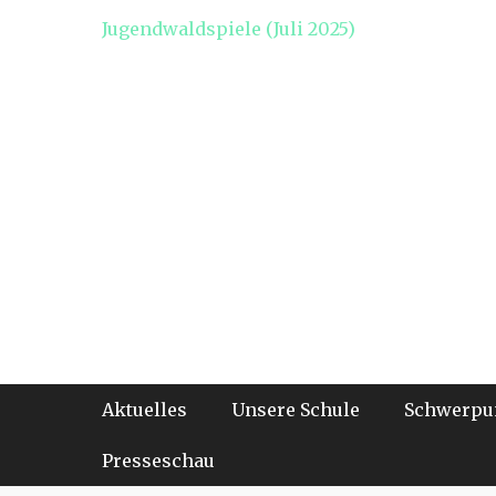
Jugendwaldspiele (Juli 2025)
Footer-Menü
Weiter
Aktuelles
Unsere Schule
Schwerpu
zum
Inhalt
Presseschau