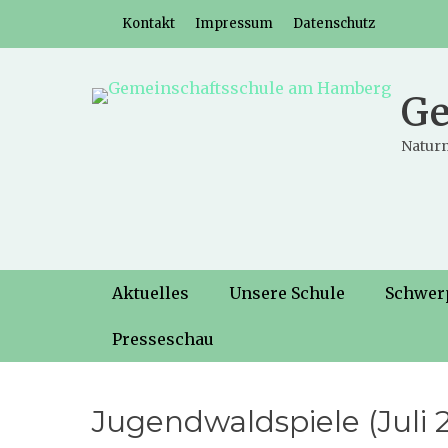
Weiter
Header-Menü
Kontakt
Impressum
Datenschutz
zum
Inhalt
Ge
Naturn
Hauptmenü
Weiter
Aktuelles
Unsere Schule
Schwer
zum
Inhalt
Presseschau
Jugendwaldspiele (Juli 