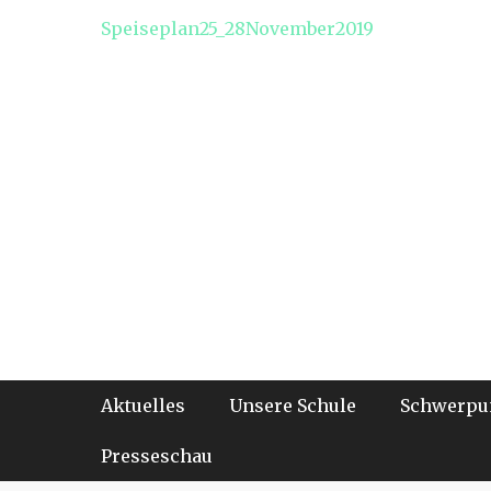
Speiseplan25_28November2019
Footer-Menü
Weiter
Aktuelles
Unsere Schule
Schwerpu
zum
Inhalt
Presseschau