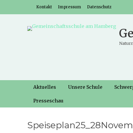
Weiter
Header-Menü
Kontakt
Impressum
Datenschutz
zum
Inhalt
Ge
Naturn
Hauptmenü
Weiter
Aktuelles
Unsere Schule
Schwer
zum
Inhalt
Presseschau
Speiseplan25_28Novem