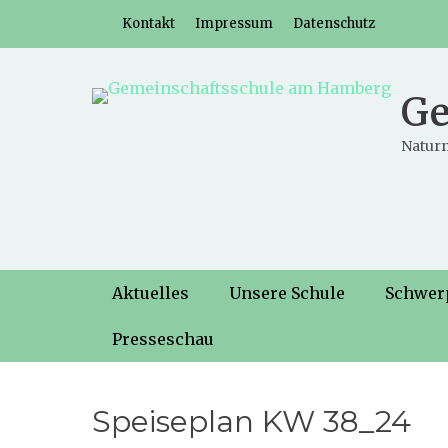
Weiter
Header-Menü
Kontakt
Impressum
Datenschutz
zum
Inhalt
Ge
Naturn
Hauptmenü
Weiter
Aktuelles
Unsere Schule
Schwer
zum
Inhalt
Presseschau
Speiseplan KW 38_24