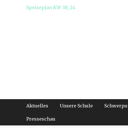
Speiseplan KW 38_24
Footer-Menü
Weiter
Aktuelles
Unsere Schule
Schwerpu
zum
Inhalt
Presseschau